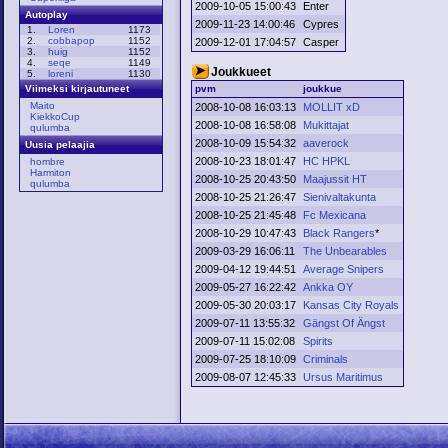
2009-10-05 15:00:43
Enter
Autoplay
2009-11-23 14:00:46
Cypres
1.
Loren
1173
2.
cobbapop
1152
2009-12-01 17:04:57
Casper
3.
huig
1152
4.
seqe
1149
Joukkueet
5.
loreni
1130
pvm
joukkue
Viimeksi kirjautuneet
Maito
2008-10-08 16:03:13
MOLLIT xD
KiekkoCup
2008-10-08 16:58:08
Mukittajat
qulumba
2008-10-09 15:54:32
aaverock
Uusia pelaajia
2008-10-23 18:01:47
HC HPKL
hombre
Harmiton
2008-10-25 20:43:50
Maajussit HT
qulumba
2008-10-25 21:26:47
Sienivaltakunta
2008-10-25 21:45:48
Fc Mexicana
2008-10-29 10:47:43
Black Rangers
*
2009-03-29 16:06:11
The Unbearables
2009-04-12 19:44:51
Average Snipers
2009-05-27 16:22:42
Ankka OY
2009-05-30 20:03:17
Kansas City Royals
2009-07-11 13:55:32
Gängst Of Ängst
2009-07-11 15:02:08
Spirits
2009-07-25 18:10:09
Criminals
2009-08-07 12:45:33
Ursus Maritimus