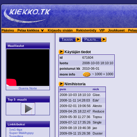
Pääsivu
Pelaa kiekkoa
Kirjaudu sisään
Rekisteröidy
VIP
Joukkueet
Pelaa
Takaisin
Palauta...
Maalilaulut
Käytäjän tiedot
id
671604
luotu
2008-10-03 18:10:10
poistunut kk
2010-06-01
~ 1000 + 1000
more info
Nimihistoria
Guerra Norte
pvm
nick
2008-10-03 18:10:10
Gloe.
Top 5 -maalit
2008-11-11 14:28:03
Ede'
2009-02-01 19:06:56
Alesto
2009-04-25 18:22:47
Reduce
2009-05-30 11:27:36
Topsu
2009-07-12 17:35:26
Single
Linkkiboksi
2009-08-19 19:46:38
jao
1vs1-liiga
Super Mäkihyppy
2009-09-11 15:26:38
Duster
Superliiga