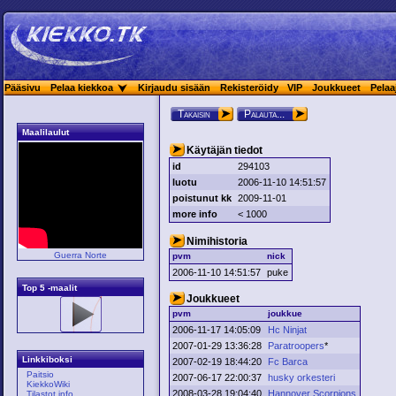
Pääsivu
Pelaa kiekkoa
Kirjaudu sisään
Rekisteröidy
VIP
Joukkueet
Pelaa
Takaisin
Palauta...
Maalilaulut
Käytäjän tiedot
id
294103
luotu
2006-11-10 14:51:57
poistunut kk
2009-11-01
more info
< 1000
Nimihistoria
Guerra Norte
pvm
nick
2006-11-10 14:51:57
puke
Top 5 -maalit
Joukkueet
pvm
joukkue
2006-11-17 14:05:09
Hc Ninjat
2007-01-29 13:36:28
Paratroopers
*
Linkkiboksi
2007-02-19 18:44:20
Fc Barca
Paitsio
2007-06-17 22:00:37
husky orkesteri
KiekkoWiki
2008-03-28 19:04:40
Hannover Scorpions
Tilastot.info