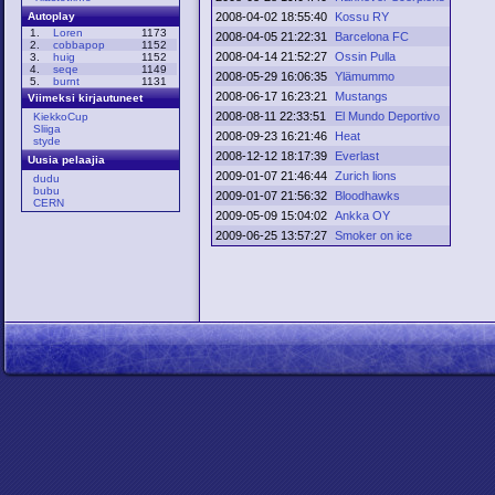
2008-04-02 18:55:40
Kossu RY
Autoplay
1.
Loren
1173
2008-04-05 21:22:31
Barcelona FC
2.
cobbapop
1152
2008-04-14 21:52:27
Ossin Pulla
3.
huig
1152
4.
seqe
1149
2008-05-29 16:06:35
Ylämummo
5.
burnt
1131
2008-06-17 16:23:21
Mustangs
Viimeksi kirjautuneet
2008-08-11 22:33:51
El Mundo Deportivo
KiekkoCup
Sliiga
2008-09-23 16:21:46
Heat
styde
2008-12-12 18:17:39
Everlast
Uusia pelaajia
2009-01-07 21:46:44
Zurich lions
dudu
bubu
2009-01-07 21:56:32
Bloodhawks
CERN
2009-05-09 15:04:02
Ankka OY
2009-06-25 13:57:27
Smoker on ice