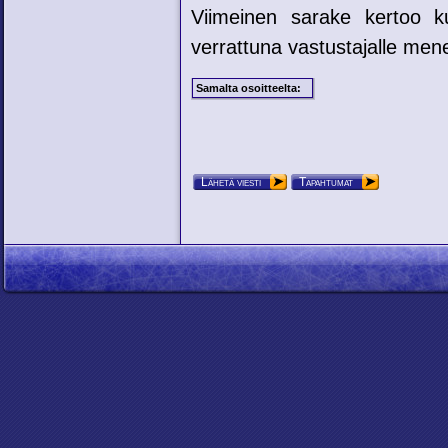
Viimeinen sarake kertoo ku
verrattuna vastustajalle mene
Samalta osoitteelta:
Lähetä viesti
Tapahtumat