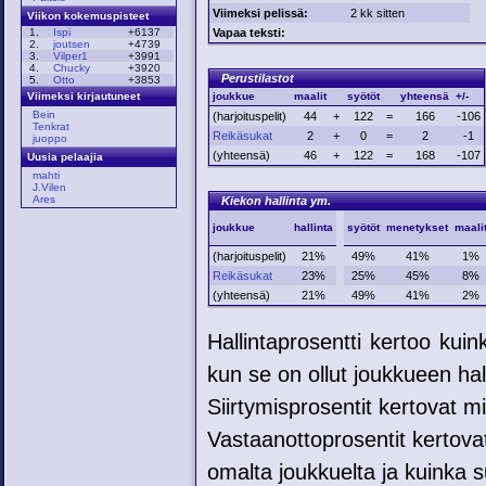
Viimeksi pelissä:
2 kk sitten
Viikon kokemuspisteet
Vapaa teksti:
1.
Ispi
+6137
2.
joutsen
+4739
3.
Vilper1
+3991
4.
Chucky
+3920
Perustilastot
5.
Otto
+3853
joukkue
maalit
syötöt
yhteensä
+/-
Viimeksi kirjautuneet
Bein
(harjoituspelit)
44
+
122
=
166
-106
Tenkrat
Reikäsukat
2
+
0
=
2
-1
juoppo
(yhteensä)
46
+
122
=
168
-107
Uusia pelaajia
mahti
J.Vilen
Ares
Kiekon hallinta ym.
joukkue
hallinta
syötöt
menetykset
maali
(harjoituspelit)
21%
49%
41%
1%
Reikäsukat
23%
25%
45%
8%
(yhteensä)
21%
49%
41%
2%
Hallintaprosentti kertoo kui
kun se on ollut joukkueen hal
Siirtymisprosentit kertovat mih
Vastaanottoprosentit kertovat
omalta joukkuelta ja kuinka su