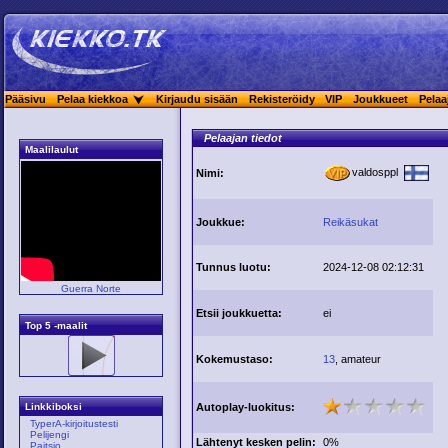
Pääsivu
Pelaa kiekkoa
Kirjaudu sisään
Rekisteröidy
VIP
Joukkueet
Pelaa
Pelaajan tiedot
Maalilaulut
valdosppl
Nimi:
Joukkue:
Reikäsukat
Tunnus luotu:
2024-12-08 02:12:31
Guerra Norte
Etsii joukkuetta:
ei
Top 5 -maalit
Kokemustaso:
13
, amateur
Autoplay-luokitus:
Linkkiboksi
TyperA-kirjoitustesti
Pelijengi
Lähtenyt kesken pelin:
0%
Paitsio