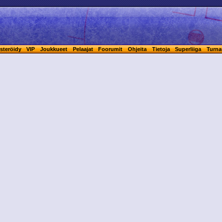
steröidy
VIP
Joukkueet
Pelaajat
Foorumit
Ohjeita
Tietoja
Superliiga
Turna