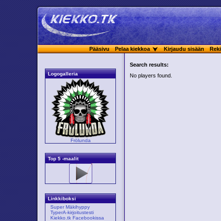
Pääsivu
Pelaa kiekkoa
Kirjaudu sisään
Reki
Search results:
Logogalleria
No players found.
Frölunda
Top 5 -maalit
Linkkiboksi
Super Mäkihyppy
TyperA-kirjoitustesti
Kiekko.tk Facebookissa