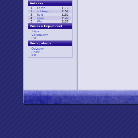
Autoplay
1.
Loren
1173
2.
cobbapop
1152
3.
huig
1152
4.
seqe
1149
5.
Win
1137
Viimeksi kirjautuneet
Sliiga
V.Kompany
Rst
Uusia pelaajia
Odyssey
Shaw
P.P