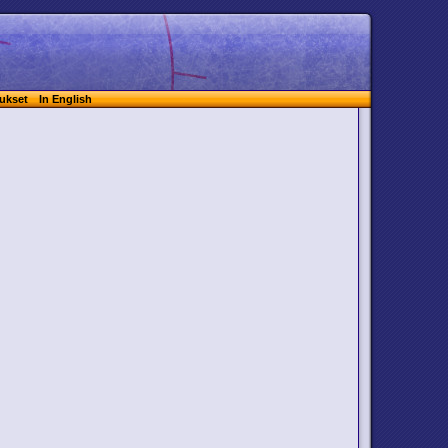
ukset
In English