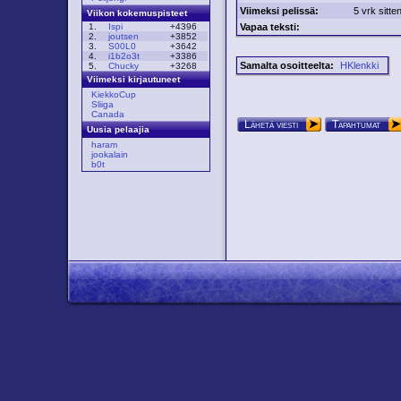
Viimeksi pelissä:
5 vrk sitte
Viikon kokemuspisteet
Vapaa teksti:
1.
Ispi
+4396
2.
joutsen
+3852
3.
S00L0
+3642
4.
i1b2o3t
+3386
Samalta osoitteelta:
HKlenkki
5.
Chucky
+3268
Viimeksi kirjautuneet
KiekkoCup
Sliiga
Canada
Lähetä viesti
Tapahtumat
Uusia pelaajia
haram
jookalain
b0t