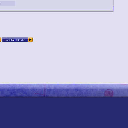
n
Lähetä tekstari