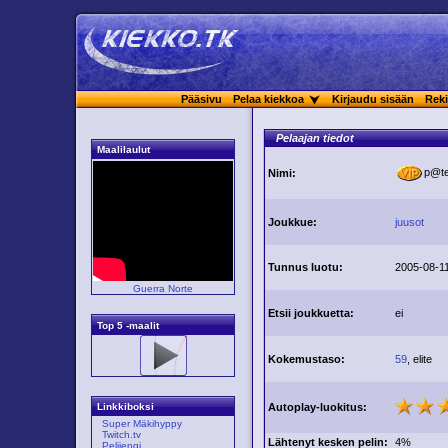
Pääsivu
Pelaa kiekkoa
Kirjaudu sisään
Reki
Pelaajan tiedot
Maalilaulut
p@
Nimi:
Joukkue:
juusot
Tunnus luotu:
2005-08-11
Guerra Norte
Etsii joukkuetta:
ei
Top 5 -maalit
Kokemustaso:
59
, elite
Autoplay-luokitus:
Linkkiboksi
Super Mäkihyppy
Twitch.tv
Lähtenyt kesken pelin:
4%
Pelijengi