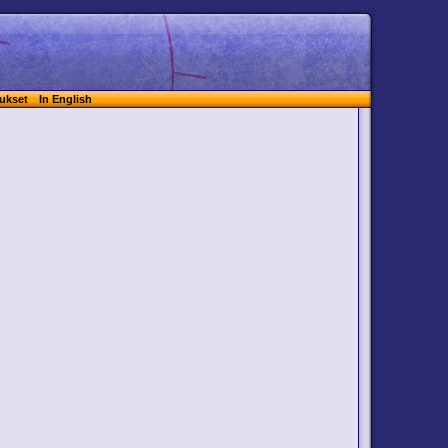
ukset
In English