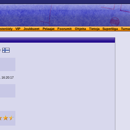
steröidy
VIP
Joukkueet
Pelaajat
Foorumit
Ohjeita
Tietoja
Superliiga
Turna
te
 16:20:17