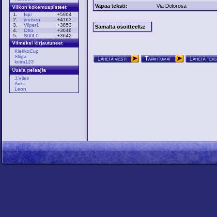
Vapaa teksti:
Via Dolorosa
Viikon kokemuspisteet
1.
Ispi
+5964
2.
joutsen
+4163
3.
Vilper1
+3853
Samalta osoitteelta:
4.
Otto
+3646
5.
S00L0
+3642
Viimeksi kirjautuneet
KiekkoCup
Sliiga
Lähetä viesti
Tapahtumat
Lähetä teks
koira123
Uusia pelaajia
J.Vilen
Ares
Leon