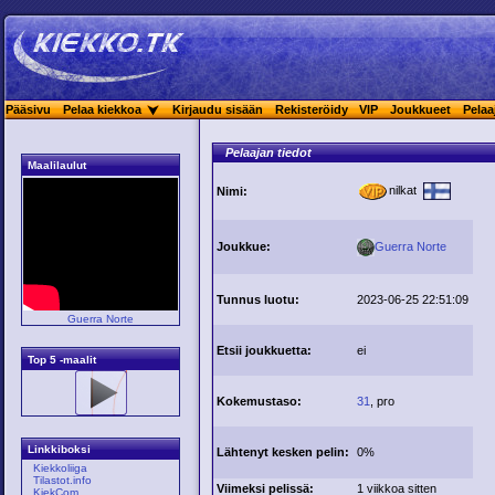
Pääsivu
Pelaa kiekkoa
Kirjaudu sisään
Rekisteröidy
VIP
Joukkueet
Pelaa
Pelaajan tiedot
Maalilaulut
nilkat
Nimi:
Joukkue:
Guerra Norte
Tunnus luotu:
2023-06-25 22:51:09
Guerra Norte
Etsii joukkuetta:
ei
Top 5 -maalit
Kokemustaso:
31
, pro
Linkkiboksi
Lähtenyt kesken pelin:
0%
Kiekkoliiga
Tilastot.info
Viimeksi pelissä:
1 viikkoa sitten
KiekCom