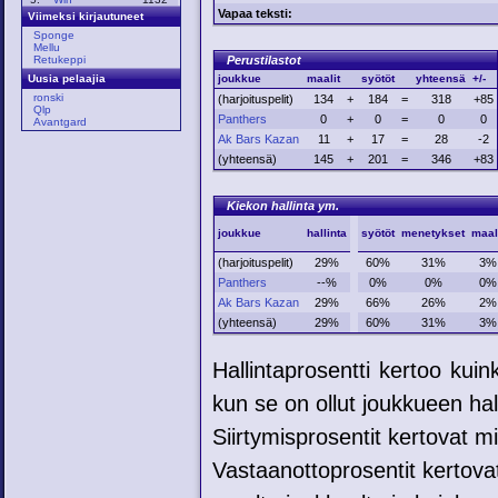
Vapaa teksti:
Viimeksi kirjautuneet
Sponge
Mellu
Perustilastot
Retukeppi
joukkue
maalit
syötöt
yhteensä
+/-
Uusia pelaajia
ronski
(harjoituspelit)
134
+
184
=
318
+85
Qlp
Panthers
0
+
0
=
0
0
Avantgard
Ak Bars Kazan
11
+
17
=
28
-2
(yhteensä)
145
+
201
=
346
+83
Kiekon hallinta ym.
joukkue
hallinta
syötöt
menetykset
maal
(harjoituspelit)
29%
60%
31%
3%
Panthers
--%
0%
0%
0%
Ak Bars Kazan
29%
66%
26%
2%
(yhteensä)
29%
60%
31%
3%
Hallintaprosentti kertoo kui
kun se on ollut joukkueen hal
Siirtymisprosentit kertovat mih
Vastaanottoprosentit kertovat