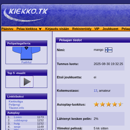
Pääsivu
Pelaa kiekkoa
Kirjaudu sisään
Rekisteröidy
VIP
Joukkueet
Pelaa
Pelaajan tiedot
Pelipaitagalleria
mango
Nimi:
Faithful
Tunnus luotu:
2025-08-30 19:32:25
Top 5 -maalit
Etsii joukkuetta:
ei
Kokemustaso:
13
, amateur
Linkkiboksi
Kiekkoliiga
Autoplay-luokitus:
Pelijengi
Tilastot.info
Autoplay
1.
Loren
1173
Lähtenyt kesken pelin:
2%
2.
cobbapop
1152
3.
huig
1152
4.
seqe
1149
Viimeksi pelissä:
5 kk sitten
5.
Win
1132