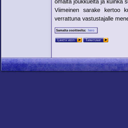
omalta joukkuelta ja kuinka su
Viimeinen sarake kertoo ku
verrattuna vastustajalle mene
Samalta osoitteelta:
hero
Lähetä viesti
Tapahtumat