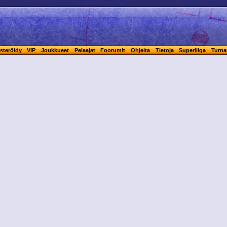
steröidy
VIP
Joukkueet
Pelaajat
Foorumit
Ohjeita
Tietoja
Superliiga
Turna