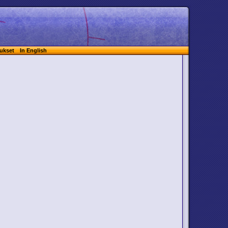
ukset
In English