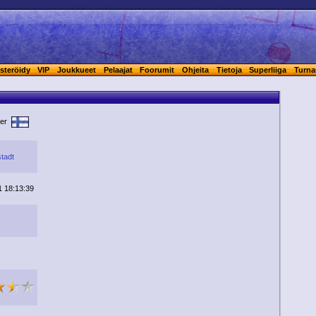
steröidy
VIP
Joukkueet
Pelaajat
Foorumit
Ohjeita
Tietoja
Superliiga
Turna
mer
tadt
1 18:13:39