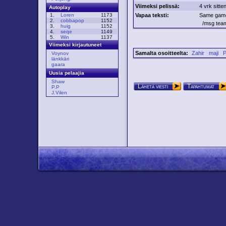
Viimeksi pelissä:
4 vrk sitte
Autoplay
Vapaa teksti:
Same game
1.
Loren
1173
2.
cobbapop
1152
/msg team
3.
huig
1152
4.
seqe
1149
5.
Win
1137
Viimeksi kirjautuneet
Samalta osoitteelta:
Zahir
maji
P
Voynov
länkkäri
gaara
Uusia pelaajia
Shaw
Lähetä viesti
Tapahtumat
P.P
J.Vilen