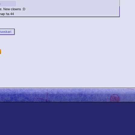
n
. New clowns :D
ap !ta 44
uoskari