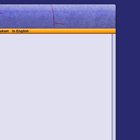
ukset
In English