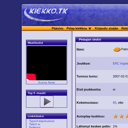
Pääsivu
Pelaa kiekkoa
Kirjaudu sisään
Reki
Pelaajan tiedot
Maalilaulut
Pal
Nimi:
Joukkue:
ERC Ingols
Tunnus luotu:
2007-02-0
Guerra Norte
Etsii joukkuetta:
ei
Top 5 -maalit
Kokemustaso:
85
, elite
Autoplay-luokitus:
Linkkiboksi
TyperA-kirjoitustesti
Twitch.tv
Lähtenyt kesken pelin:
1%
Pelijengi