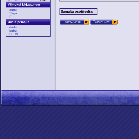
Viimeksi kirjautuneet
dudu
Samalta osoitteelta:
Sliiga
I''
Lähetä viesti
Tapahtumat
Uusia pelaajia
dudu
bubu
CERN