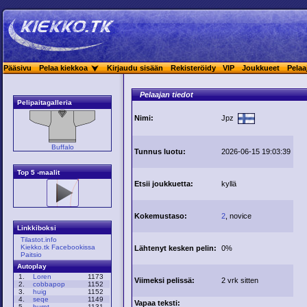
Pääsivu
Pelaa kiekkoa
Kirjaudu sisään
Rekisteröidy
VIP
Joukkueet
Pelaa
Pelaajan tiedot
Pelipaitagalleria
Nimi:
Jpz
Buffalo
Tunnus luotu:
2026-06-15 19:03:39
Top 5 -maalit
Etsii joukkuetta:
kyllä
Kokemustaso:
2
, novice
Linkkiboksi
Tilastot.info
Kiekko.tk Facebookissa
Lähtenyt kesken pelin:
0%
Paitsio
Autoplay
1.
Loren
1173
Viimeksi pelissä:
2 vrk sitten
2.
cobbapop
1152
3.
huig
1152
4.
seqe
1149
Vapaa teksti:
5.
burnt
1131