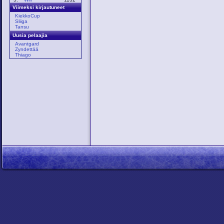
Viimeksi kirjautuneet
KiekkoCup
Sliiga
Tansu
Uusia pelaajia
Avantgard
Zyndettää
Thiago