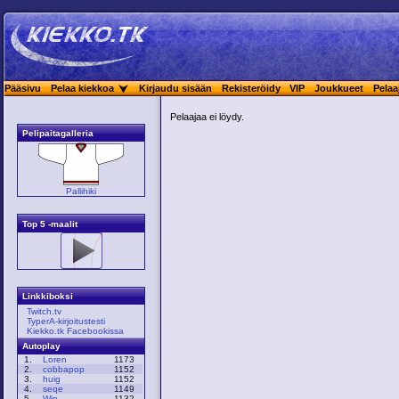
Pääsivu
Pelaa kiekkoa
Kirjaudu sisään
Rekisteröidy
VIP
Joukkueet
Pelaa
Pelaajaa ei löydy.
Pelipaitagalleria
Pallihiki
Top 5 -maalit
Linkkiboksi
Twitch.tv
TyperA-kirjoitustesti
Kiekko.tk Facebookissa
Autoplay
1.
Loren
1173
2.
cobbapop
1152
3.
huig
1152
4.
seqe
1149
5.
Win
1132