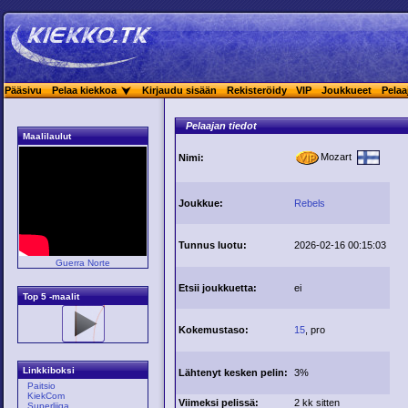
Pääsivu
Pelaa kiekkoa
Kirjaudu sisään
Rekisteröidy
VIP
Joukkueet
Pelaa
Pelaajan tiedot
Maalilaulut
Mozart
Nimi:
Joukkue:
Rebels
Tunnus luotu:
2026-02-16 00:15:03
Guerra Norte
Etsii joukkuetta:
ei
Top 5 -maalit
Kokemustaso:
15
, pro
Linkkiboksi
Lähtenyt kesken pelin:
3%
Paitsio
KiekCom
Viimeksi pelissä:
2 kk sitten
Superliiga