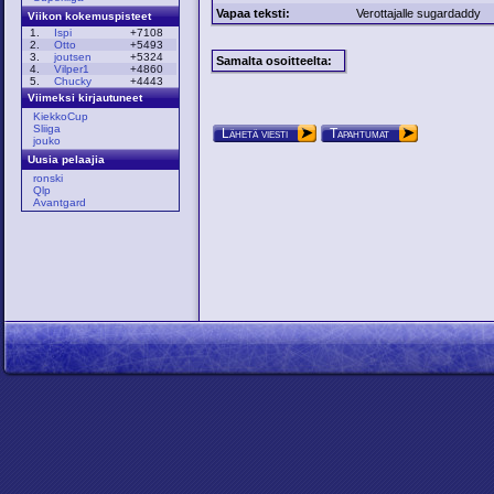
Vapaa teksti:
Verottajalle sugardaddy
Viikon kokemuspisteet
1.
Ispi
+7108
2.
Otto
+5493
3.
joutsen
+5324
Samalta osoitteelta:
4.
Vilper1
+4860
5.
Chucky
+4443
Viimeksi kirjautuneet
KiekkoCup
Sliiga
Lähetä viesti
Tapahtumat
jouko
Uusia pelaajia
ronski
Qlp
Avantgard