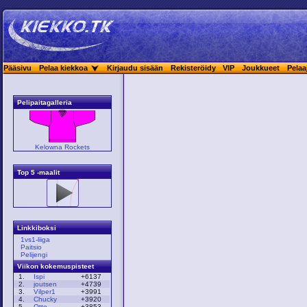
Pääsivu
Pelaa kiekkoa
Kirjaudu sisään
Rekisteröidy
VIP
Joukkueet
Pelaa
Pelipaitagalleria
Kelowna Rockets
Top 5 -maalit
Linkkiboksi
1vs1-liiga
Paitsio
Pelijengi
Viikon kokemuspisteet
1.
Ispi
+6137
2.
joutsen
+4739
3.
Vilper1
+3991
4.
Chucky
+3920
5.
Otto
+3853