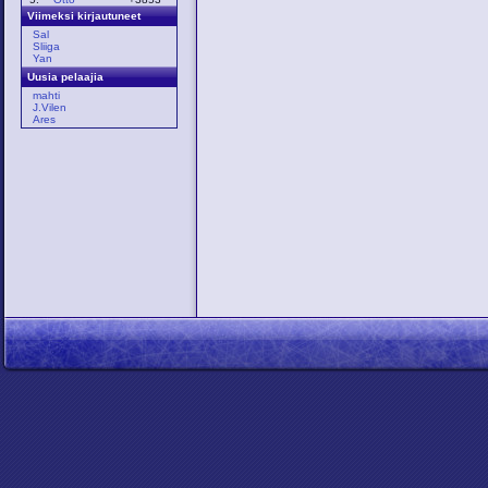
Viimeksi kirjautuneet
Sal
Sliiga
Yan
Uusia pelaajia
mahti
J.Vilen
Ares