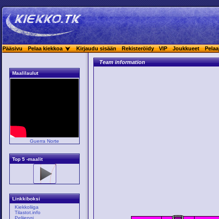
Pääsivu
Pelaa kiekkoa
Kirjaudu sisään
Rekisteröidy
VIP
Joukkueet
Pelaa
Team information
Maalilaulut
Guerra Norte
Top 5 -maalit
Linkkiboksi
Kiekkoliiga
Tilastot.info
Pelijengi