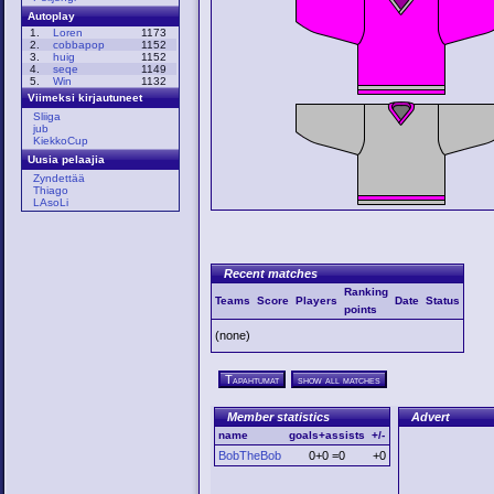
Autoplay
1.
Loren
1173
2.
cobbapop
1152
3.
huig
1152
4.
seqe
1149
5.
Win
1132
Viimeksi kirjautuneet
Sliiga
jub
KiekkoCup
Uusia pelaajia
Zyndettää
Thiago
LAsoLi
Recent matches
Ranking
Teams
Score
Players
Date
Status
points
(none)
Tapahtumat
show all matches
Member statistics
Advert
name
goals+assists
+/-
BobTheBob
0+0 =0
+0