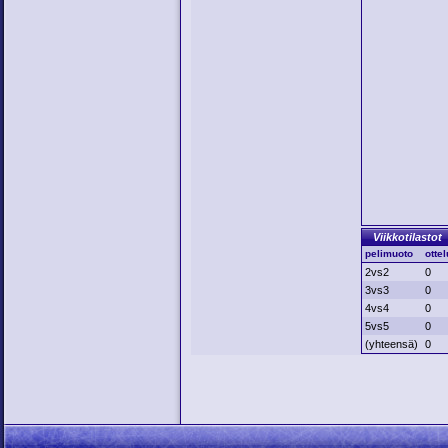
Viikkotilastot
pelimuoto
ottel
2vs2
0
3vs3
0
4vs4
0
5vs5
0
(yhteensä)
0