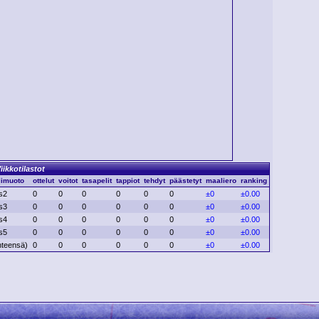
iikkotilastot
limuoto
ottelut
voitot
tasapelit
tappiot
tehdyt
päästetyt
maaliero
ranking
s2
0
0
0
0
0
0
±0
±0.00
s3
0
0
0
0
0
0
±0
±0.00
s4
0
0
0
0
0
0
±0
±0.00
s5
0
0
0
0
0
0
±0
±0.00
hteensä)
0
0
0
0
0
0
±0
±0.00