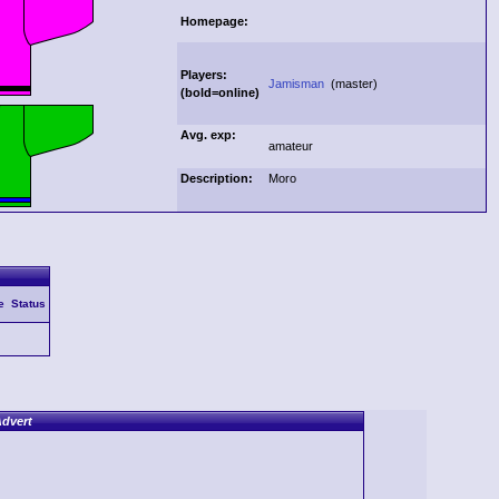
Homepage:
Players:
Jamisman
(master)
(
bold
=online)
Avg. exp:
amateur
Description:
Moro
e
Status
dvert