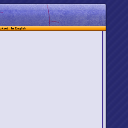
ukset
In English