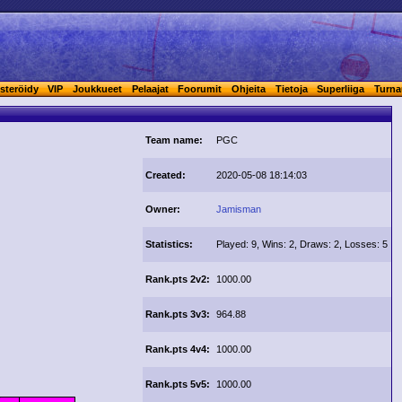
steröidy
VIP
Joukkueet
Pelaajat
Foorumit
Ohjeita
Tietoja
Superliiga
Turna
Team name:
PGC
Created:
2020-05-08 18:14:03
Owner:
Jamisman
Statistics:
Played: 9, Wins: 2, Draws: 2, Losses: 5
Rank.pts 2v2:
1000.00
Rank.pts 3v3:
964.88
Rank.pts 4v4:
1000.00
Rank.pts 5v5:
1000.00