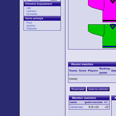
Viimeksi kirjautuneet
c99
catmixer
orcmasta
Uusia pelaajia
Pörö
dasdsa
Odyssey
Recent matches
Ranking
Teams
Score
Players
Dat
points
(none)
Tapahtumat
show all matches
Member statistics
A
name
goals+assists
+/-
Jamisman
5+9 =14
-22