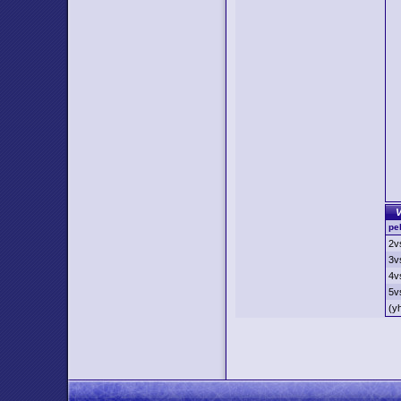
V
pe
2v
3v
4v
5v
(y