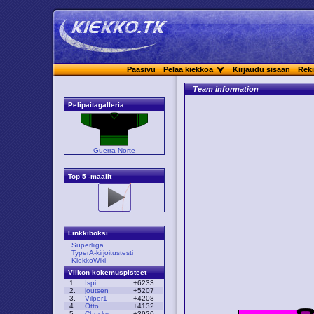
Pääsivu
Pelaa kiekkoa
Kirjaudu sisään
Reki
Team information
Pelipaitagalleria
Guerra Norte
Top 5 -maalit
Linkkiboksi
Superliiga
TyperA-kirjoitustesti
KiekkoWiki
Viikon kokemuspisteet
1.
Ispi
+6233
2.
joutsen
+5207
3.
Vilper1
+4208
4.
Otto
+4132
5.
Chucky
+3920