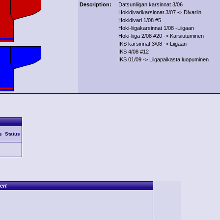
Description:
Datsunliigan karsinnat 3/06
Hokidivarikarsinnat 3/07 -> Divariin
Hokidivari 1/08 #5
Hoki-liigakarsinnat 1/08 -Liigaan
Hoki-liiga 2/08 #20 -> Karsiutuminen
IKS karsinnat 3/08 -> Liigaan
IKS 4/08 #12
IKS 01/09 -> Liigapaikasta luopuminen
e
Status
ert