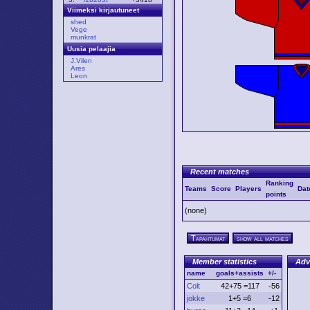
Viimeksi kirjautuneet
shed
Vege
munkrat
Uusia pelaajia
J.Vilen
Ares
Leon
Recent matches
Ranking
Teams
Score
Players
Dat
points
(none)
Tapahtumat
show all matches
Member statistics
Adv
name
goals+assists
+/-
Colt
42+75 =117
-56
jokke
1+5 =6
-12