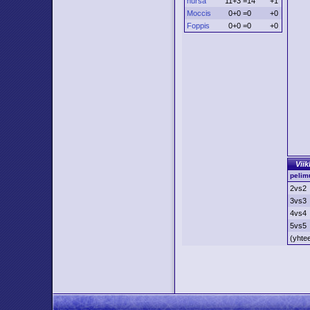
hursa
11+3 =14
+1
Moccis
0+0 =0
+0
Foppis
0+0 =0
+0
Viik
pelim
2vs2
3vs3
4vs4
5vs5
(yhte