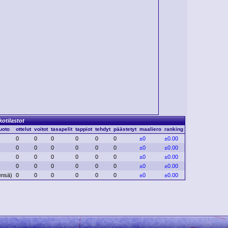
kotilastot
uoto
ottelut
voitot
tasapelit
tappiot
tehdyt
päästetyt
maaliero
ranking
0
0
0
0
0
0
±0
±0.00
0
0
0
0
0
0
±0
±0.00
0
0
0
0
0
0
±0
±0.00
0
0
0
0
0
0
±0
±0.00
ensä)
0
0
0
0
0
0
±0
±0.00