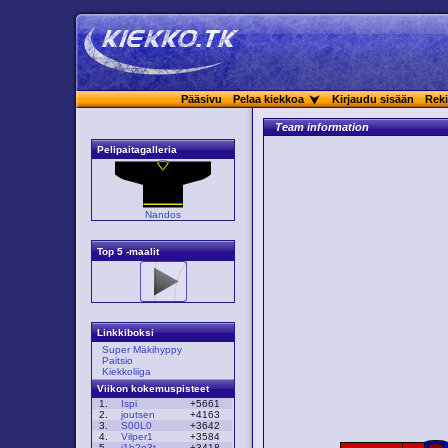
Pääsivu
Pelaa kiekkoa
Kirjaudu sisään
Reki
Team information
Pelipaitagalleria
Nandos
Top 5 -maalit
Linkkiboksi
Super Mäkihyppy
Paitsio
Kiekkoliiga
Viikon kokemuspisteet
1.
Ispi
+5661
2.
joutsen
+4163
3.
S00L0
+3642
4.
Vilper1
+3584
5.
i1b2o3t
+3418