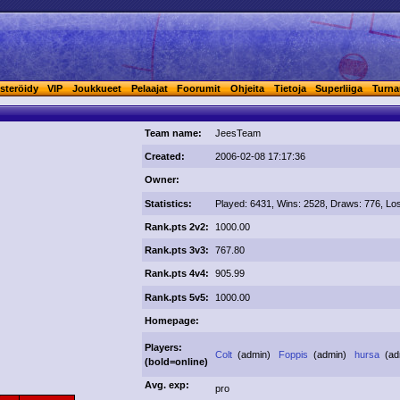
steröidy
VIP
Joukkueet
Pelaajat
Foorumit
Ohjeita
Tietoja
Superliiga
Turna
Team name:
JeesTeam
Created:
2006-02-08 17:17:36
Owner:
Statistics:
Played: 6431, Wins: 2528, Draws: 776, Lo
Rank.pts 2v2:
1000.00
Rank.pts 3v3:
767.80
Rank.pts 4v4:
905.99
Rank.pts 5v5:
1000.00
Homepage:
Players:
Colt
(admin)
Foppis
(admin)
hursa
(a
(
bold
=online)
Avg. exp:
pro