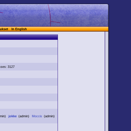
ukset
In English
sses: 3127
dmin)
jokke
(admin)
Moccis
(admin)