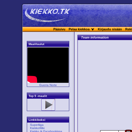
Pääsivu
Pelaa kiekkoa
Kirjaudu sisään
Reki
Team information
Maalilaulut
Guerra Norte
Top 5 -maalit
Linkkiboksi
Superliiga
KiekkoWiki
Kiekko.tk Facebookissa