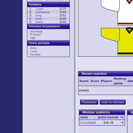
Autoplay
1.
Loren
1173
2.
cobbapop
1152
3.
huig
1152
4.
seqe
1149
5.
loreni
1130
Viimeksi kirjautuneet
orcmasta
P.Ton87
t3pi
Uusia pelaajia
Ares
Leon
hombre
Recent matches
Ranking
Teams
Score
Players
Dat
points
(none)
Tapahtumat
show all matches
Member statistics
A
name
goals+assists
+/-
Ovechkin8
3+6 =9
-4