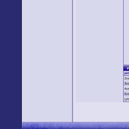
V
pe
2v
3v
4v
5v
(y