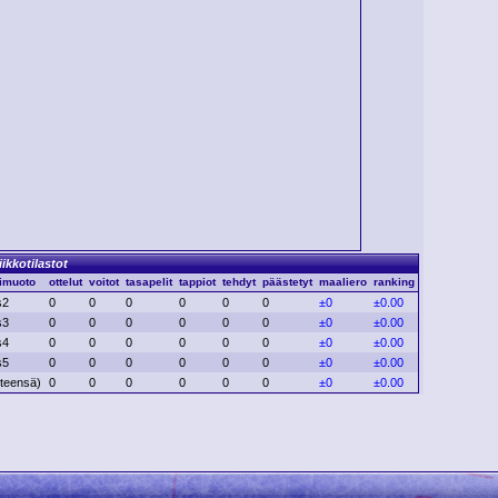
iikkotilastot
limuoto
ottelut
voitot
tasapelit
tappiot
tehdyt
päästetyt
maaliero
ranking
s2
0
0
0
0
0
0
±0
±0.00
s3
0
0
0
0
0
0
±0
±0.00
s4
0
0
0
0
0
0
±0
±0.00
s5
0
0
0
0
0
0
±0
±0.00
hteensä)
0
0
0
0
0
0
±0
±0.00