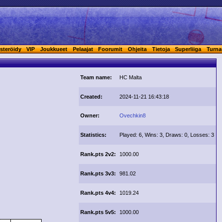
steröidy
VIP
Joukkueet
Pelaajat
Foorumit
Ohjeita
Tietoja
Superliiga
Turna
Team name:
HC Malta
Created:
2024-11-21 16:43:18
Owner:
Ovechkin8
Statistics:
Played: 6, Wins: 3, Draws: 0, Losses: 3
Rank.pts 2v2:
1000.00
Rank.pts 3v3:
981.02
Rank.pts 4v4:
1019.24
Rank.pts 5v5:
1000.00