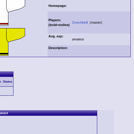
Homepage:
Players:
Ovechkin8
(master)
(
bold
=online)
Avg. exp:
amateur
Description:
e
Status
dvert