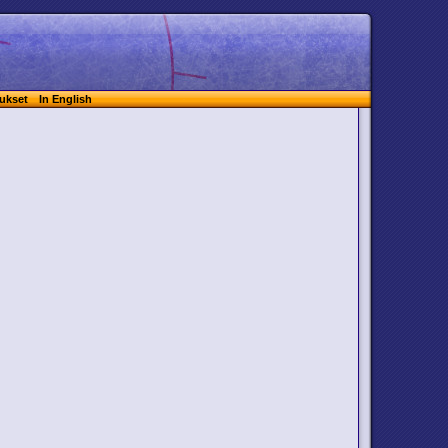
ukset
In English