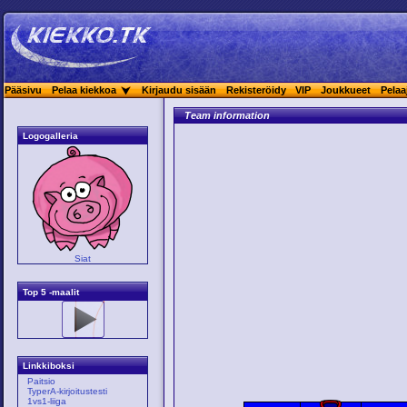
Pääsivu
Pelaa kiekkoa
Kirjaudu sisään
Rekisteröidy
VIP
Joukkueet
Pelaa
Team information
Logogalleria
Siat
Top 5 -maalit
Linkkiboksi
Paitsio
TyperA-kirjoitustesti
1vs1-liiga