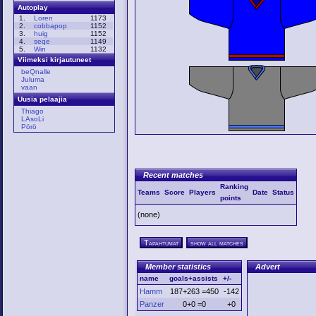
Autoplay
1.
Loren
1173
2.
cobbapop
1152
3.
huig
1152
4.
seqe
1149
5.
Win
1132
Viimeksi kirjautuneet
beQnalle
Juluma
vaan
Uusia pelaajia
Thiago
LAsoLi
Pörö
Recent matches
Ranking
Teams
Score
Players
Date
Status
points
(none)
Tapahtumat
show all matches
Member statistics
Advert
name
goals+assists
+/-
Hamm
187+263 =450
-142
Panzer
0+0 =0
+0