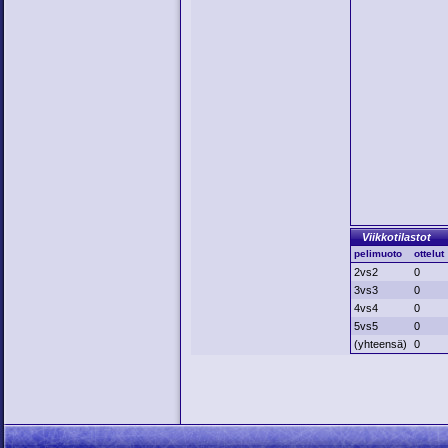
Viikkotilastot
pelimuoto
ottelut
2vs2
0
3vs3
0
4vs4
0
5vs5
0
(yhteensä)
0