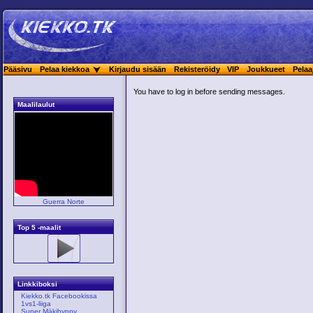
Pääsivu
Pelaa kiekkoa
Kirjaudu sisään
Rekisteröidy
VIP
Joukkueet
Pelaa
You have to log in before sending messages.
Maalilaulut
Guerra Norte
Top 5 -maalit
Linkkiboksi
Kiekko.tk Facebookissa
1vs1-liiga
Super Mäkihyppy