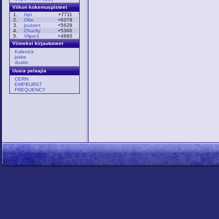
Viikon kokemuspisteet
1.
Ispi
+7711
2.
Otto
+6379
3.
joutsen
+5628
4.
Chucky
+5360
5.
Vilper1
+4860
Viimeksi kirjautuneet
Kalenick
jokke
dustin
Uusia pelaajia
CERN
EMPBURST
FREQUENCY