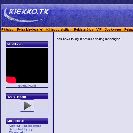
Pääsivu
Pelaa kiekkoa
Kirjaudu sisään
Rekisteröidy
VIP
Joukkueet
Pelaa
You have to log in before sending messages.
Maalilaulut
Guerra Norte
Top 5 -maalit
Linkkiboksi
Kiekko.tk Facebookissa
Super Mäkihyppy
Tilastot.info