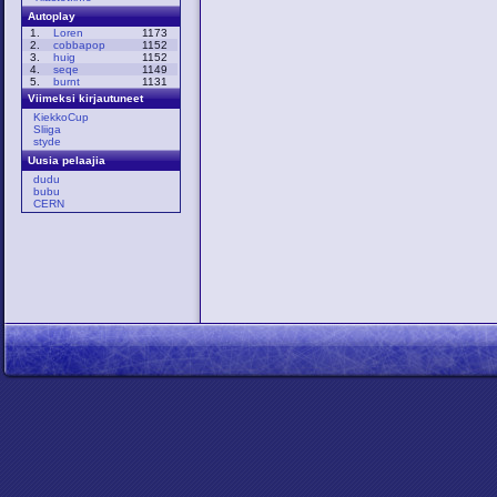
Autoplay
1.
Loren
1173
2.
cobbapop
1152
3.
huig
1152
4.
seqe
1149
5.
burnt
1131
Viimeksi kirjautuneet
KiekkoCup
Sliiga
styde
Uusia pelaajia
dudu
bubu
CERN