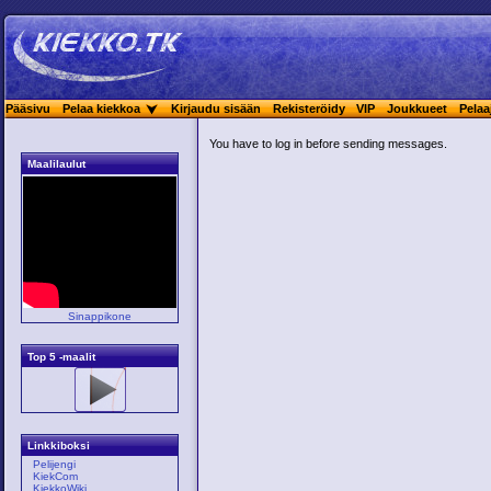
Pääsivu
Pelaa kiekkoa
Kirjaudu sisään
Rekisteröidy
VIP
Joukkueet
Pelaa
You have to log in before sending messages.
Maalilaulut
Sinappikone
Top 5 -maalit
Linkkiboksi
Pelijengi
KiekCom
KiekkoWiki