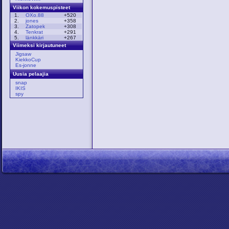
Viikon kokemuspisteet
1.
OXo.88
+520
2.
jones
+358
3.
Zatopek
+308
4.
Tenkrat
+291
5.
länkkäri
+267
Viimeksi kirjautuneet
Jigsaw
KiekkoCup
Es-jonne
Uusia pelaajia
snap
IKIS
spy