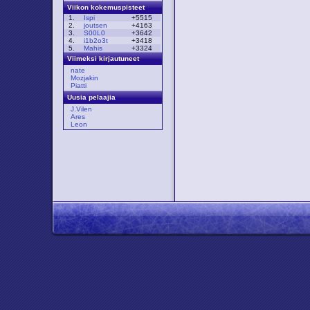
Viikon kokemuspisteet
1.
Ispi
+5515
2.
joutsen
+4163
3.
S00L0
+3642
4.
i1b2o3t
+3418
5.
Mahis
+3324
Viimeksi kirjautuneet
nate
Mozjakin
Piatti
Uusia pelaajia
J.Vilen
Ares
Leon