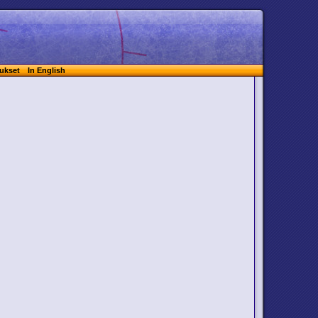
ukset
In English