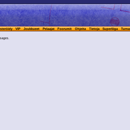
steröidy
VIP
Joukkueet
Pelaajat
Foorumit
Ohjeita
Tietoja
Superliiga
Turna
ssages.