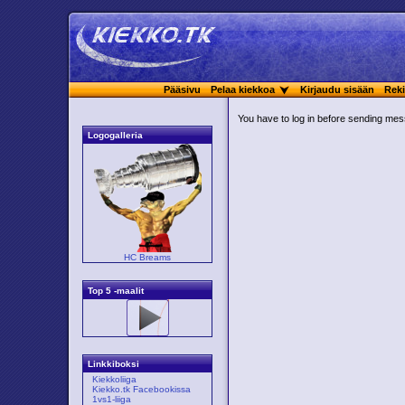
Pääsivu
Pelaa kiekkoa
Kirjaudu sisään
Reki
You have to log in before sending me
Logogalleria
HC Breams
Top 5 -maalit
Linkkiboksi
Kiekkoliiga
Kiekko.tk Facebookissa
1vs1-liiga