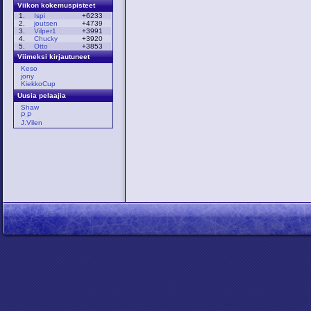
Viikon kokemuspisteet
1.
Ispi
+6233
2.
joutsen
+4739
3.
Vilper1
+3991
4.
Chucky
+3920
5.
Otto
+3853
Viimeksi kirjautuneet
Keso
jony
KiekkoCup
Uusia pelaajia
Shaw
P.P
J.Vilen