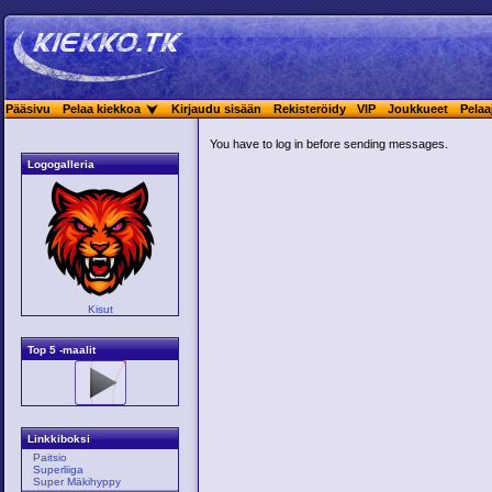
Pääsivu
Pelaa kiekkoa
Kirjaudu sisään
Rekisteröidy
VIP
Joukkueet
Pelaa
You have to log in before sending messages.
Logogalleria
Kisut
Top 5 -maalit
Linkkiboksi
Paitsio
Superliiga
Super Mäkihyppy