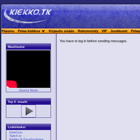
Pääsivu
Pelaa kiekkoa
Kirjaudu sisään
Rekisteröidy
VIP
Joukkueet
Pelaa
You have to log in before sending messages.
Maalilaulut
Guerra Norte
Top 5 -maalit
Linkkiboksi
KiekCom
Twitch.tv
Kiekko.tk Facebookissa