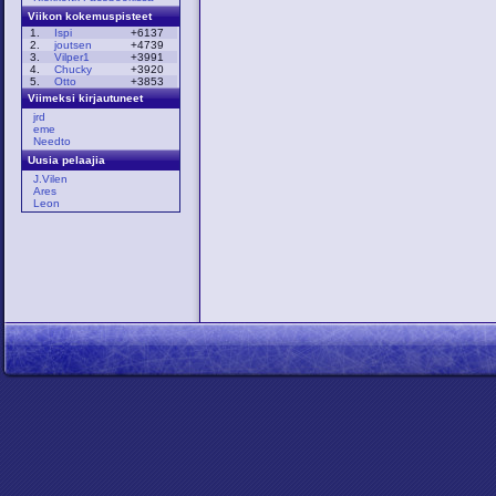
Viikon kokemuspisteet
1.
Ispi
+6137
2.
joutsen
+4739
3.
Vilper1
+3991
4.
Chucky
+3920
5.
Otto
+3853
Viimeksi kirjautuneet
jrd
eme
Needto
Uusia pelaajia
J.Vilen
Ares
Leon