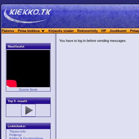
Pääsivu
Pelaa kiekkoa
Kirjaudu sisään
Rekisteröidy
VIP
Joukkueet
Pelaa
You have to log in before sending messages.
Maalilaulut
Guerra Norte
Top 5 -maalit
Linkkiboksi
Tilastot.info
Pelijengi
Kiekko.tk Facebookissa