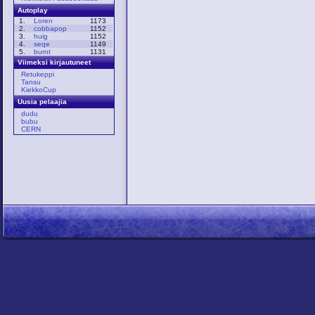
Autoplay
1.
Loren
1173
2.
cobbapop
1152
3.
huig
1152
4.
seqe
1149
5.
burnt
1131
Viimeksi kirjautuneet
Retukeppi
Tansu
KiekkoCup
Uusia pelaajia
dudu
bubu
CERN