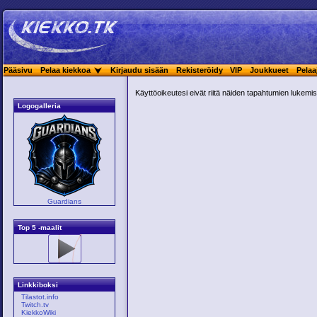
Pääsivu
Pelaa kiekkoa
Kirjaudu sisään
Rekisteröidy
VIP
Joukkueet
Pelaa
Käyttöoikeutesi eivät riitä näiden tapahtumien lukemis
Logogalleria
Guardians
Top 5 -maalit
Linkkiboksi
Tilastot.info
Twitch.tv
KiekkoWiki