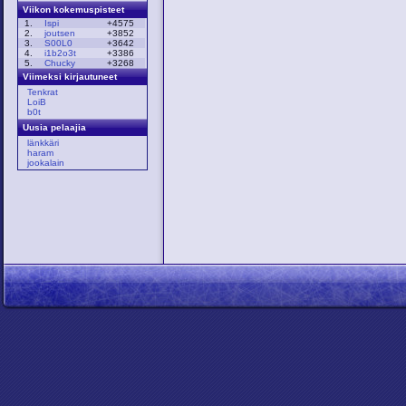
Viikon kokemuspisteet
1.
Ispi
+4575
2.
joutsen
+3852
3.
S00L0
+3642
4.
i1b2o3t
+3386
5.
Chucky
+3268
Viimeksi kirjautuneet
Tenkrat
LoiB
b0t
Uusia pelaajia
länkkäri
haram
jookalain