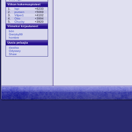
Viikon kokemuspisteet
1.
Ispi
+6233
2.
joutsen
+5069
3.
Vilper1
+4102
4.
Otto
+3994
5.
Chucky
+3920
Viimeksi kirjautuneet
bön
Gretzky99
hombre
Uusia pelaajia
dasdsa
Odyssey
Shaw