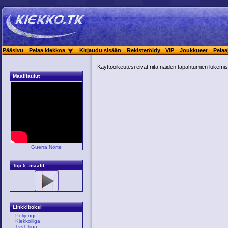
Pääsivu
Pelaa kiekkoa
Kirjaudu sisään
Rekisteröidy
VIP
Joukkueet
Pelaa
Käyttöoikeutesi eivät riitä näiden tapahtumien lukemis
Maalilaulut
Guerra Norte
Top 5 -maalit
Linkkiboksi
Pelijengi
Kiekkoliiga
1vs1-liiga