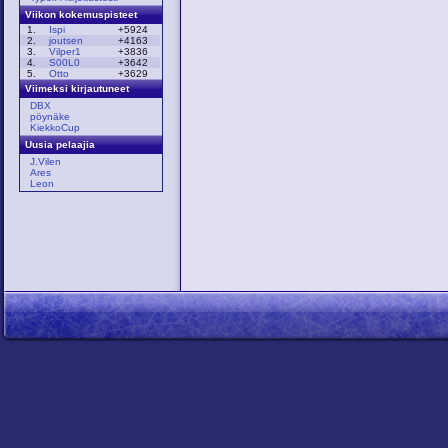
Viikon kokemuspisteet
1.
Ispi
+5924
2.
joutsen
+4163
3.
Vilper1
+3836
4.
S00L0
+3642
5.
Otto
+3629
Viimeksi kirjautuneet
DBX
pöynäke
KiekkoCup
Uusia pelaajia
J.Vilen
Ares
Leon