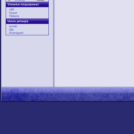
Viimeksi kirjautuneet
c99
Vopat
Tibbets
Uusia pelaajia
ronski
Qlp
Avantgard