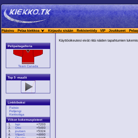
Pääsivu
Pelaa kiekkoa
Kirjaudu sisään
Rekisteröidy
VIP
Joukkueet
Pelaa
Käyttöoikeutesi eivät riitä näiden tapahtumien lukemis
Pelipaitagalleria
Team Canada
Top 5 -maalit
Linkkiboksi
Paitsio
Pelijengi
Kiekkoliiga
Viikon kokemuspisteet
1.
Ispi
+7203
2.
Otto
+5493
3.
joutsen
+5324
4.
Vilper1
+4860
5.
Chucky
+4448