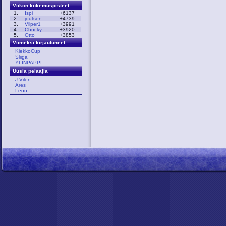
Viikon kokemuspisteet
1.
Ispi
+6137
2.
joutsen
+4739
3.
Vilper1
+3991
4.
Chucky
+3920
5.
Otto
+3853
Viimeksi kirjautuneet
KiekkoCup
Sliiga
YLINPAPPI
Uusia pelaajia
J.Vilen
Ares
Leon