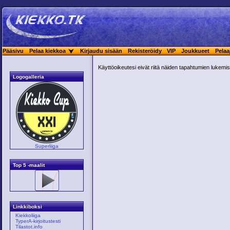
Pääsivu
Pelaa kiekkoa
Kirjaudu sisään
Rekisteröidy
VIP
Joukkueet
Pelaa
Käyttöoikeutesi eivät riitä näiden tapahtumien lukemis
Logogalleria
Superliiga
Top 5 -maalit
Linkkiboksi
Kiekkoliiga
TyperA-kirjoitustesti
Tilastot.info