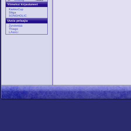
Viimeksi kirjautuneet
KiekkoCup
Sliiga
SONGHOLIC
Uusia pelaajia
Zyndettää
Thiago
LAsoLi