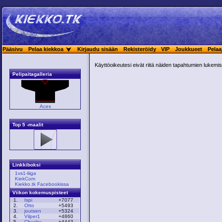
Pääsivu
Pelaa kiekkoa
Kirjaudu sisään
Rekisteröidy
VIP
Joukkueet
Pelaa
Käyttöoikeutesi eivät riitä näiden tapahtumien lukemis
Pelipaitagalleria
Aces
Top 5 -maalit
Linkkiboksi
1vs1-liiga
KiekCom
Kiekko.tk Facebookissa
Viikon kokemuspisteet
1.
Ispi
+7077
2.
Otto
+5493
3.
joutsen
+5324
4.
Vilper1
+4860
5.
Chucky
+4443