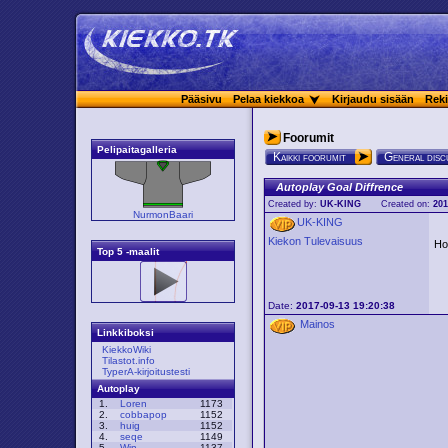
Pääsivu
Pelaa kiekkoa
Kirjaudu sisään
Reki
Foorumit
Pelipaitagalleria
Kaikki foorumit
General disc
Autoplay Goal Diffrence
Created by:
UK-KING
Created on:
201
NurmonBaari
UK-KING
Kiekon Tulevaisuus
Ho
Top 5 -maalit
Date:
2017-09-13 19:20:38
Mainos
Linkkiboksi
KiekkoWiki
Tilastot.info
TyperA-kirjoitustesti
Autoplay
1.
Loren
1173
2.
cobbapop
1152
3.
huig
1152
4.
seqe
1149
5.
Win
1137