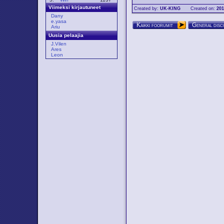
Viimeksi kirjautuneet
Created by:
UK-KING
Created on:
201
Dany
e.yasa
Kaikki foorumit
General disc
Ariu
Uusia pelaajia
J.Vilen
Ares
Leon