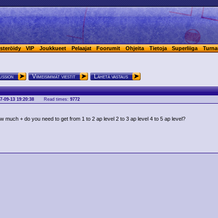
steröidy
VIP
Joukkueet
Pelaajat
Foorumit
Ohjeita
Tietoja
Superliiga
Turna
ussion
Viimeisimmät viestit
Lähetä vastaus
7-09-13 19:20:38
Read times:
9772
w much + do you need to get from 1 to 2 ap level 2 to 3 ap level 4 to 5 ap level?