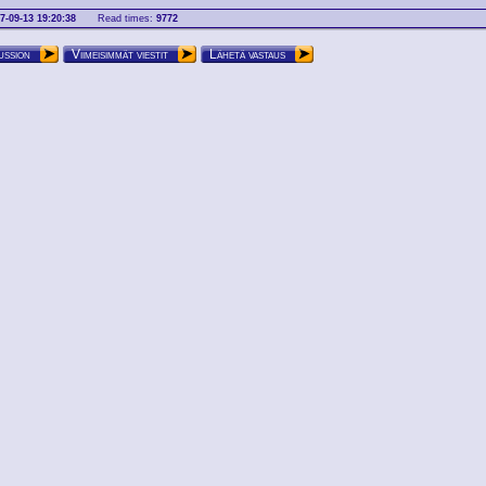
7-09-13 19:20:38
Read times:
9772
ussion
Viimeisimmät viestit
Lähetä vastaus