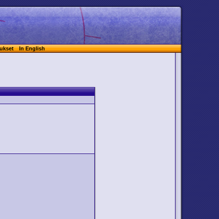
ukset
In English