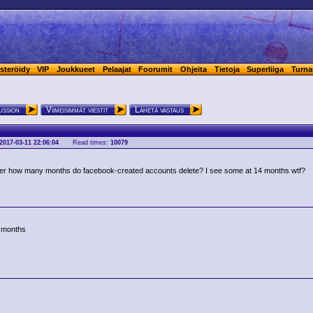
steröidy
VIP
Joukkueet
Pelaajat
Foorumit
Ohjeita
Tietoja
Superliiga
Turna
ussion
Viimeisimmät viestit
Lähetä vastaus
2017-03-11 22:06:04
Read times:
10079
ter how many months do facebook-created accounts delete? I see some at 14 months wtf?
 months