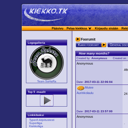
Pääsivu
Pelaa kiekkoa
Kirjaudu sisään
Reki
Foorumit
Logogalleria
Kaikki foorumit
General disc
How many months?
Created by:
Anonymous
Created on:
Anonymous
Af
Team SaHaRa
Date:
2017-03-11 22:06:04
Mutee
Top 5 -maalit
Aurinkolaulu
24
Date:
2017-03-11 23:57:00
Linkkiboksi
Anonymous
TyperA-kirjoitustesti
.
Superliiga
Kiekkoliiga