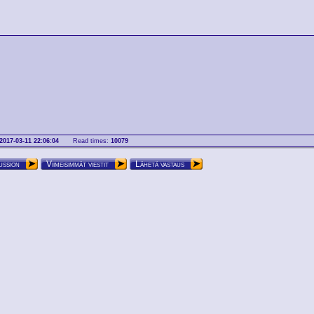
2017-03-11 22:06:04
Read times:
10079
ussion
Viimeisimmät viestit
Lähetä vastaus