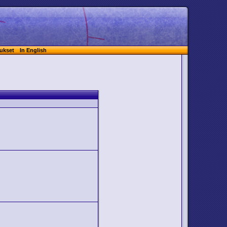
ukset
In English