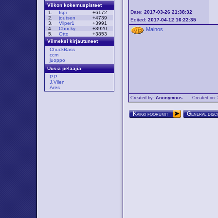
Viikon kokemuspisteet
Date:
2017-03-26 21:38:32
1.
Ispi
+6172
2.
joutsen
+4739
Edited:
2017-04-12 16:22:35
3.
Vilper1
+3991
4.
Chucky
+3920
Mainos
5.
Otto
+3853
Viimeksi kirjautuneet
ChuckBass
ccm
juoppo
Uusia pelaajia
P.P
J.Vilen
Ares
Created by:
Anonymous
Created on:
Kaikki foorumit
General disc