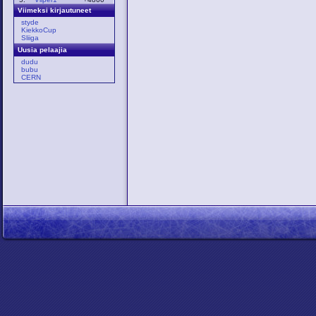
Viimeksi kirjautuneet
styde
KiekkoCup
Sliiga
Uusia pelaajia
dudu
bubu
CERN