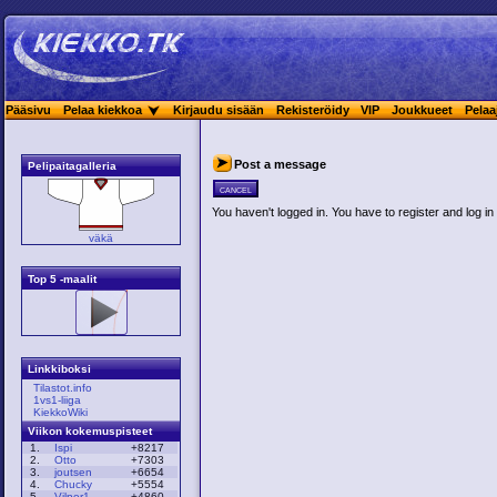
Pääsivu
Pelaa kiekkoa
Kirjaudu sisään
Rekisteröidy
VIP
Joukkueet
Pelaa
Post a message
Pelipaitagalleria
cancel
You haven't logged in. You have to register and log in 
väkä
Top 5 -maalit
Linkkiboksi
Tilastot.info
1vs1-liiga
KiekkoWiki
Viikon kokemuspisteet
1.
Ispi
+8217
2.
Otto
+7303
3.
joutsen
+6654
4.
Chucky
+5554
5.
Vilper1
+4860