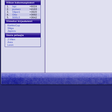
Viikon kokemuspisteet
1.
Ispi
+6024
2.
joutsen
+4163
3.
Vilper1
+3920
4.
Otto
+3692
5.
S00L0
+3642
Viimeksi kirjautuneet
KiekkoCup
Sliiga
Japezu
Uusia pelaajia
J.Vilen
Ares
Leon