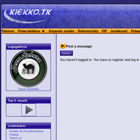
Pääsivu
Pelaa kiekkoa
Kirjaudu sisään
Rekisteröidy
VIP
Joukkueet
Pelaa
Post a message
Logogalleria
cancel
You haven't logged in. You have to register and log in 
Team SaHaRa
Top 5 -maalit
Linkkiboksi
Kiekko.tk Facebookissa
Paitsio
Twitch.tv