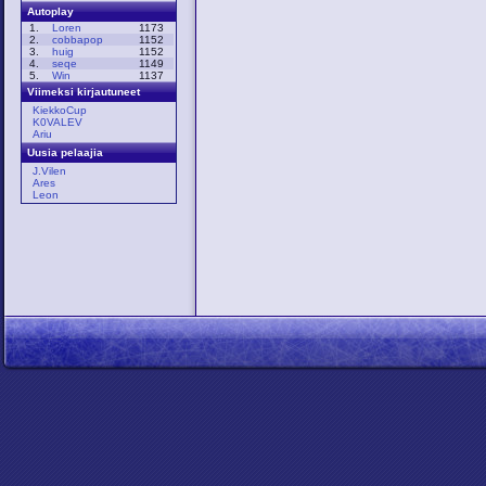
Autoplay
1.
Loren
1173
2.
cobbapop
1152
3.
huig
1152
4.
seqe
1149
5.
Win
1137
Viimeksi kirjautuneet
KiekkoCup
K0VALEV
Ariu
Uusia pelaajia
J.Vilen
Ares
Leon