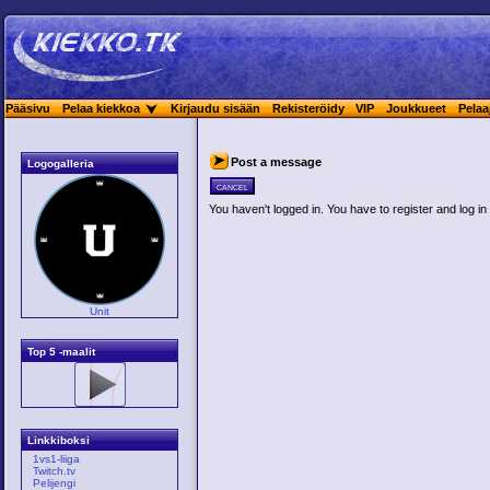
Pääsivu
Pelaa kiekkoa
Kirjaudu sisään
Rekisteröidy
VIP
Joukkueet
Pelaa
Post a message
Logogalleria
cancel
You haven't logged in. You have to register and log in 
Unit
Top 5 -maalit
Linkkiboksi
1vs1-liiga
Twitch.tv
Pelijengi