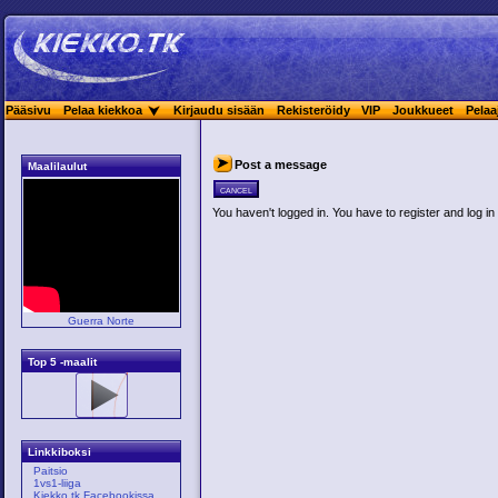
Pääsivu
Pelaa kiekkoa
Kirjaudu sisään
Rekisteröidy
VIP
Joukkueet
Pelaa
Post a message
Maalilaulut
cancel
You haven't logged in. You have to register and log in 
Guerra Norte
Top 5 -maalit
Linkkiboksi
Paitsio
1vs1-liiga
Kiekko.tk Facebookissa