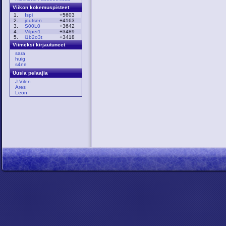
Viikon kokemuspisteet
1.
Ispi
+5603
2.
joutsen
+4163
3.
S00L0
+3642
4.
Vilper1
+3489
5.
i1b2o3t
+3418
Viimeksi kirjautuneet
sara
huig
s4ne
Uusia pelaajia
J.Vilen
Ares
Leon