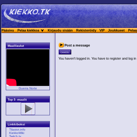
Pääsivu
Pelaa kiekkoa
Kirjaudu sisään
Rekisteröidy
VIP
Joukkueet
Pelaa
Post a message
Maalilaulut
cancel
You haven't logged in. You have to register and log in 
Guerra Norte
Top 5 -maalit
Linkkiboksi
Tilastot.info
KiekkoWiki
Twitch.tv