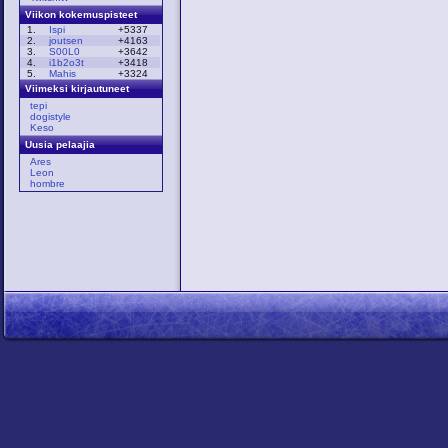
Viikon kokemuspisteet
1.
Ispi
+5337
2.
joutsen
+4163
3.
S00L0
+3642
4.
i1b2o3t
+3418
5.
Mahis
+3324
Viimeksi kirjautuneet
tepi
dogistyle
Keso
Uusia pelaajia
Ares
Leon
hombre