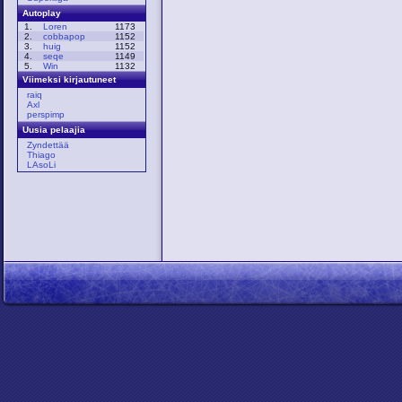
Autoplay
1.
Loren
1173
2.
cobbapop
1152
3.
huig
1152
4.
seqe
1149
5.
Win
1132
Viimeksi kirjautuneet
raiq
Axl
perspimp
Uusia pelaajia
Zyndettää
Thiago
LAsoLi