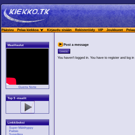
Pääsivu
Pelaa kiekkoa
Kirjaudu sisään
Rekisteröidy
VIP
Joukkueet
Pelaa
Post a message
Maalilaulut
cancel
You haven't logged in. You have to register and log in 
Guerra Norte
Top 5 -maalit
Linkkiboksi
Super Mäkihyppy
Paitsio
Superliiga