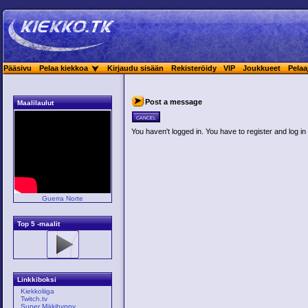
Pääsivu
Pelaa kiekkoa
Kirjaudu sisään
Rekisteröidy
VIP
Joukkueet
Pelaa
Post a message
Maalilaulut
cancel
You haven't logged in. You have to register and log in 
Guerra Norte
Top 5 -maalit
Linkkiboksi
Kiekkoliiga
Twitch.tv
Super Mäkihyppy