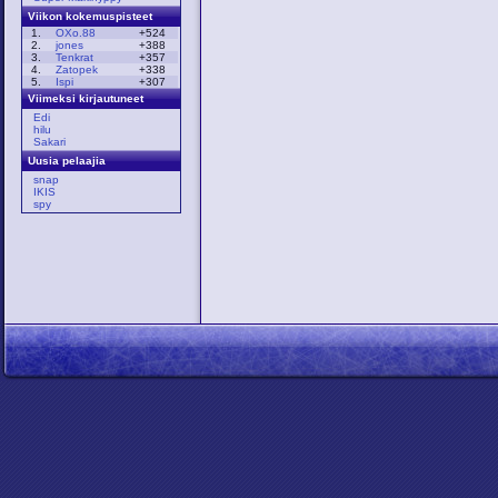
Viikon kokemuspisteet
1.
OXo.88
+524
2.
jones
+388
3.
Tenkrat
+357
4.
Zatopek
+338
5.
Ispi
+307
Viimeksi kirjautuneet
Edi
hilu
Sakari
Uusia pelaajia
snap
IKIS
spy