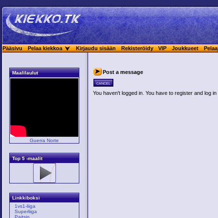
Pääsivu
Pelaa kiekkoa
Kirjaudu sisään
Rekisteröidy
VIP
Joukkueet
Pelaa
Post a message
Maalilaulut
cancel
You haven't logged in. You have to register and log in 
Guerra Norte
Top 5 -maalit
Linkkiboksi
1vs1-liiga
Superliiga
Paitsio