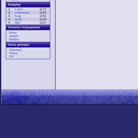
Autoplay
1.
Loren
1173
2.
cobbapop
1152
3.
huig
1152
4.
seqe
1149
5.
Win
1137
Viimeksi kirjautuneet
Keso
Jeppe
Battery
Uusia pelaajia
Odyssey
Shaw
P.P