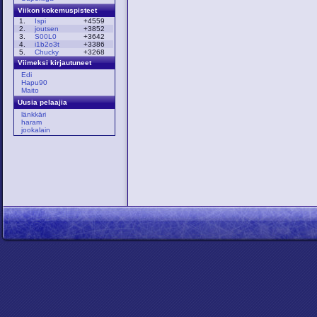
Viikon kokemuspisteet
1.
Ispi
+4559
2.
joutsen
+3852
3.
S00L0
+3642
4.
i1b2o3t
+3386
5.
Chucky
+3268
Viimeksi kirjautuneet
Edi
Hapu90
Maito
Uusia pelaajia
länkkäri
haram
jookalain