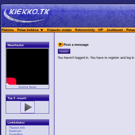
Pääsivu
Pelaa kiekkoa
Kirjaudu sisään
Rekisteröidy
VIP
Joukkueet
Pelaa
Post a message
Maalilaulut
cancel
You haven't logged in. You have to register and log in 
Guerra Norte
Top 5 -maalit
Linkkiboksi
Tilastot.info
KiekCom
Superliiga