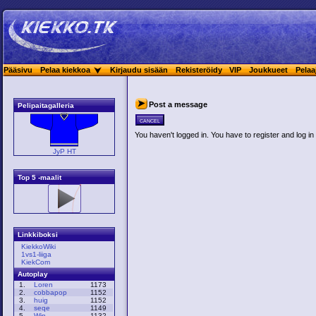
Pääsivu
Pelaa kiekkoa
Kirjaudu sisään
Rekisteröidy
VIP
Joukkueet
Pelaa
Post a message
Pelipaitagalleria
cancel
You haven't logged in. You have to register and log in 
JyP HT
Top 5 -maalit
Linkkiboksi
KiekkoWiki
1vs1-liiga
KiekCom
Autoplay
1.
Loren
1173
2.
cobbapop
1152
3.
huig
1152
4.
seqe
1149
5.
Win
1132