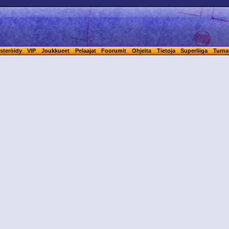
steröidy
VIP
Joukkueet
Pelaajat
Foorumit
Ohjeita
Tietoja
Superliiga
Turna