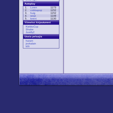
Autoplay
1.
Loren
1173
2.
cobbapop
1152
3.
huig
1152
4.
seqe
1149
5.
loreni
1130
Viimeksi kirjautuneet
KiekkoCup
Shabe
Justify2
Uusia pelaajia
haram
jookalain
b0t