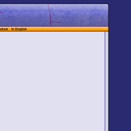
ukset
In English