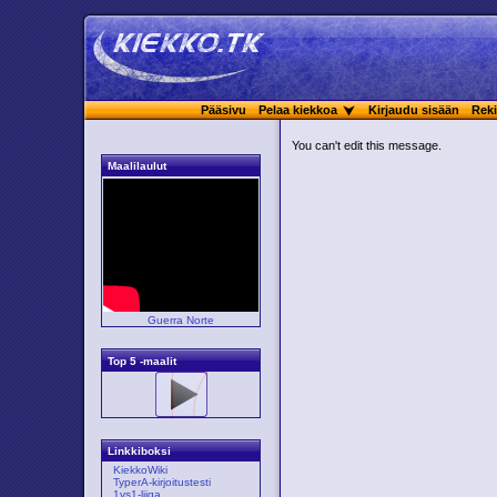
Pääsivu
Pelaa kiekkoa
Kirjaudu sisään
Reki
You can't edit this message.
Maalilaulut
Guerra Norte
Top 5 -maalit
Linkkiboksi
KiekkoWiki
TyperA-kirjoitustesti
1vs1-liiga