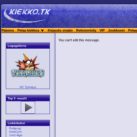
Pääsivu
Pelaa kiekkoa
Kirjaudu sisään
Rekisteröidy
VIP
Joukkueet
Pelaa
You can't edit this message.
Logogalleria
HC Tyrmäys
Top 5 -maalit
Linkkiboksi
Pelijengi
KiekCom
1vs1-liiga