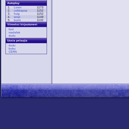
Autoplay
1.
Loren
1173
2.
cobbapop
1152
3.
huig
1152
4.
seqe
1149
5.
burnt
1132
Viimeksi kirjautuneet
fool
madafak
dudu
Uusia pelaajia
dudu
bubu
CERN