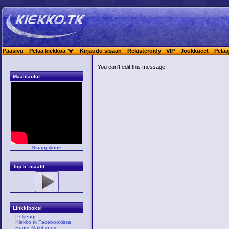
Pääsivu
Pelaa kiekkoa
Kirjaudu sisään
Rekisteröidy
VIP
Joukkueet
Pelaa
You can't edit this message.
Maalilaulut
Sinappikone
Top 5 -maalit
Linkkiboksi
Pelijengi
Kiekko.tk Facebookissa
Super Mäkihyppy