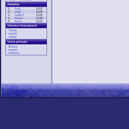
Autoplay
1.
huig
1152
2.
seqe
1149
3.
hakku7
1146
4.
Stana
1138
5.
burnt
1131
Viimeksi kirjautuneet
Tuhtis
immOt
Xattar
Uusia pelaajia
Bones
kayern
Kimmich