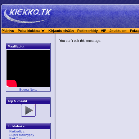
Pääsivu
Pelaa kiekkoa
Kirjaudu sisään
Rekisteröidy
VIP
Joukkueet
Pelaa
You can't edit this message.
Maalilaulut
Guerra Norte
Top 5 -maalit
Linkkiboksi
Kiekkoliiga
Super Mäkihyppy
KiekCom