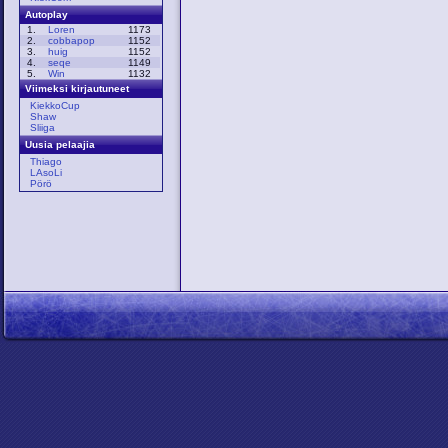
Autoplay
1.
Loren
1173
2.
cobbapop
1152
3.
huig
1152
4.
seqe
1149
5.
Win
1132
Viimeksi kirjautuneet
KiekkoCup
Shaw
Sliiga
Uusia pelaajia
Thiago
LAsoLi
Pörö