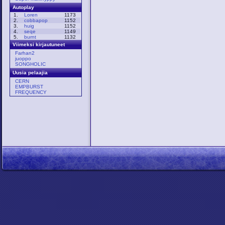
Autoplay
1.
Loren
1173
2.
cobbapop
1152
3.
huig
1152
4.
seqe
1149
5.
burnt
1132
Viimeksi kirjautuneet
Farhan2
juoppo
SONGHOLIC
Uusia pelaajia
CERN
EMPBURST
FREQUENCY