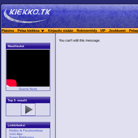
Pääsivu
Pelaa kiekkoa
Kirjaudu sisään
Rekisteröidy
VIP
Joukkueet
Pelaa
You can't edit this message.
Maalilaulut
Guerra Norte
Top 5 -maalit
Linkkiboksi
Kiekko.tk Facebookissa
1vs1-liiga
Super Mäkihyppy