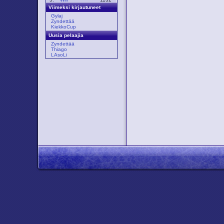
Viimeksi kirjautuneet
Gylaj
Zyndettää
KiekkoCup
Uusia pelaajia
Zyndettää
Thiago
LAsoLi