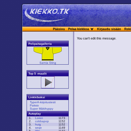
Pääsivu
Pelaa kiekkoa
Kirjaudu sisään
Reki
You can't edit this message.
Pelipaitagalleria
Sarnia Sting
Top 5 -maalit
Linkkiboksi
TyperA-kirjoitustesti
Paitsio
Super Mäkihyppy
Autoplay
1.
Loren
1173
2.
cobbapop
1152
3.
huig
1152
4.
seqe
1149
5.
Win
1132