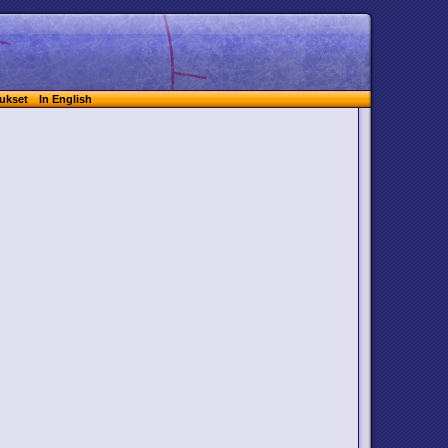
ukset
In English