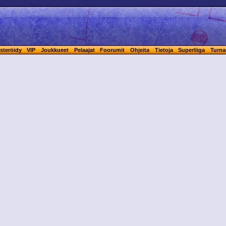
steröidy
VIP
Joukkueet
Pelaajat
Foorumit
Ohjeita
Tietoja
Superliiga
Turna