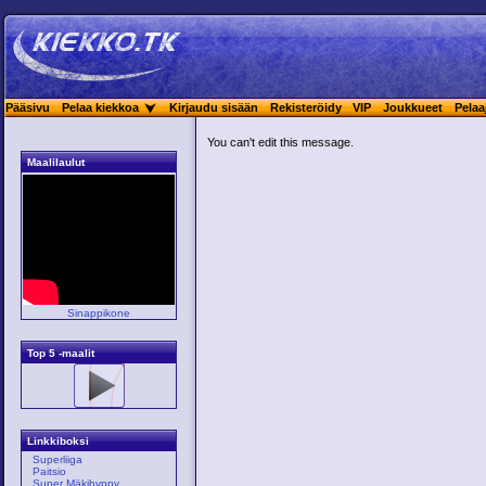
Pääsivu
Pelaa kiekkoa
Kirjaudu sisään
Rekisteröidy
VIP
Joukkueet
Pelaa
You can't edit this message.
Maalilaulut
Sinappikone
Top 5 -maalit
Linkkiboksi
Superliiga
Paitsio
Super Mäkihyppy