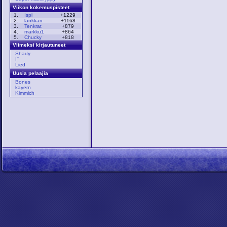
Viikon kokemuspisteet
1.
Ispi
+1229
2.
länkkäri
+1168
3.
Tenkrat
+879
4.
markku1
+864
5.
Chucky
+818
Viimeksi kirjautuneet
Shady
I''
Lied
Uusia pelaajia
Bones
kayern
Kimmich